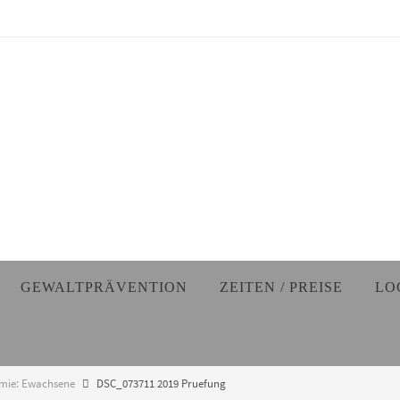
GEWALTPRÄVENTION
ZEITEN / PREISE
LO
mie: Ewachsene
DSC_073711 2019 Pruefung