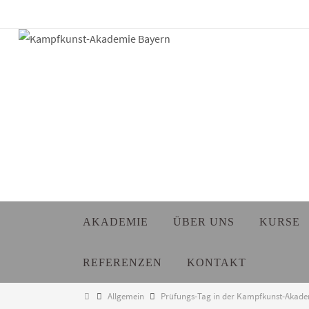
Zum
Inhalt
springen
Zum
AKADEMIE
ÜBER UNS
KURSE
Inhalt
springen
REFERENZEN
KONTAKT
Start
Allgemein
Prüfungs-Tag in der Kampfkunst-Akade