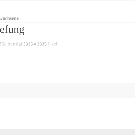
Ewachsene
efung
röße beträgt
3335 × 3335
Pixel