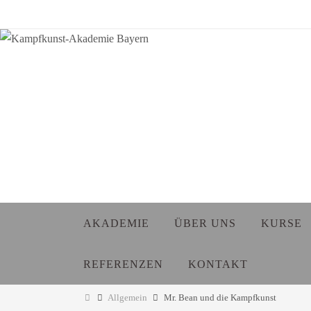
Zum
Inhalt
springen
Zum
AKADEMIE
ÜBER UNS
KURSE
Inhalt
springen
REFERENZEN
KONTAKT
Start
Allgemein
Mr. Bean und die Kampfkunst