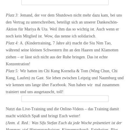
Platz 3:
Jemand, der vor dem Shutdown nicht mehr dazu kam, bei uns
den Vertrag zu unterschreiben, beteiligt sich an unserer Dankeschön-
Aktion für Mariya & Uta. Weil ihm das so wichtig ist. Auch wenn er
noch kein Mitglied ist. Wow, das nenne ich solidarisch.
Platz 4:
A. (Kindertraining, 7 Jahre alt) macht die Siu Nim Tao,
während seine kleinen Schwestern ihn an den Haaren und Klamotten
ziehen – er lässt sich nicht aus der Ruhe bringen. Das ist echte
Konzentration!
Platz 5:
Wir hatten im Chi Kung Kornelia & Tom (Wing Chun, Chi
Kung, Laufen) zu Gast. Sie leben zwischen Leipzig und Naumburg und
wir kennen uns lange über Facebook. Nun haben wir mal zusammen
trainiert und uns ausgetauscht, toll!
Nutzt das Live-Training und die Online-Videos – das Training damit
macht wirklich Spaß und bringt Euch weiter!
(Anm. d. Red.: Was Sifu Stefan Euch da jede Woche präsentiert ist der
Hammer: viel Hintergrundwissen, Körpermechanik, Feinheiten. Plus