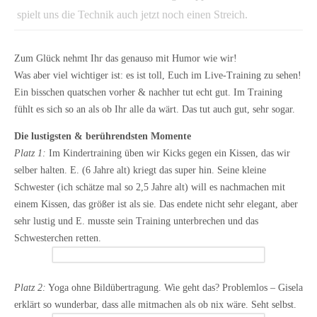
spielt uns die Technik auch jetzt noch einen Streich.
Zum Glück nehmt Ihr das genauso mit Humor wie wir!
Was aber viel wichtiger ist: es ist toll, Euch im Live-Training zu sehen!
Ein bisschen quatschen vorher & nachher tut echt gut. Im Training
fühlt es sich so an als ob Ihr alle da wärt. Das tut auch gut, sehr sogar.
Die lustigsten & berührendsten Momente
Platz 1:
Im Kindertraining üben wir Kicks gegen ein Kissen, das wir
selber halten. E. (6 Jahre alt) kriegt das super hin. Seine kleine
Schwester (ich schätze mal so 2,5 Jahre alt) will es nachmachen mit
einem Kissen, das größer ist als sie. Das endete nicht sehr elegant, aber
sehr lustig und E. musste sein Training unterbrechen und das
Schwesterchen retten.
Platz 2:
Yoga ohne Bildübertragung. Wie geht das? Problemlos – Gisela
erklärt so wunderbar, dass alle mitmachen als ob nix wäre. Seht selbst.