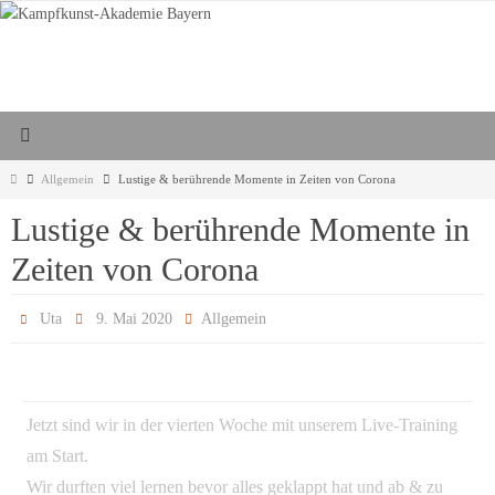
Zum
Inhalt
springen
Start
Allgemein
Lustige & berührende Momente in Zeiten von Corona
Lustige & berührende Momente in
Zeiten von Corona
Uta
9. Mai 2020
Allgemein
Jetzt sind wir in der vierten Woche mit unserem Live-Training
am Start.
Wir durften viel lernen bevor alles geklappt hat und ab & zu