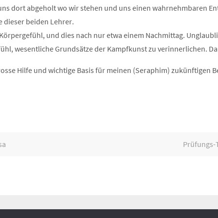
uns dort abgeholt wo wir stehen und uns einen wahrnehmbaren Entw
 dieser beiden Lehrer.
 Körpergefühl, und dies nach nur etwa einem Nachmittag. Unglaubl
fühl, wesentliche Grundsätze der Kampfkunst zu verinnerlichen. D
osse Hilfe und wichtige Basis für meinen (Seraphim) zukünftigen Be
sa
Prüfungs-