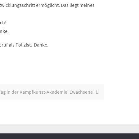
icklungsschritt ermöglicht. Das liegt meines
ich!
anke.
ruf als Polizist. Danke.
Tag in der Kampfkunst-Akademie: Ewachsene