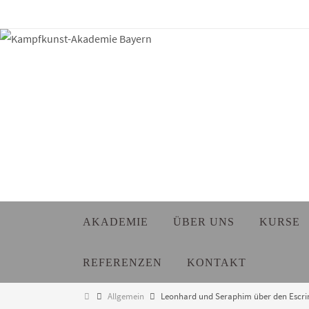
Zum
Inhalt
springen
Zum
AKADEMIE
ÜBER UNS
KURSE
Inhalt
springen
REFERENZEN
KONTAKT
Start
Allgemein
Leonhard und Seraphim über den Escr