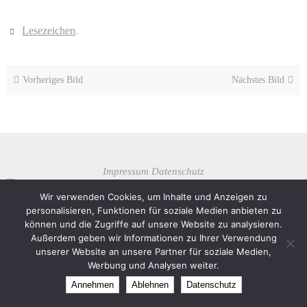
Lesezeichen
.
Vorheriges Bild
Nächstes Bild
Impressum
Datenschutz
Theme created by
Dettmer Informatik
Wir verwenden Cookies, um Inhalte und Anzeigen zu
personalisieren, Funktionen für soziale Medien anbieten zu
Präsentiert von
Nirvana
&
WordPress.
können und die Zugriffe auf unsere Website zu analysieren.
Außerdem geben wir Informationen zu Ihrer Verwendung
unserer Website an unsere Partner für soziale Medien,
Werbung und Analysen weiter.
Annehmen
Ablehnen
Datenschutz