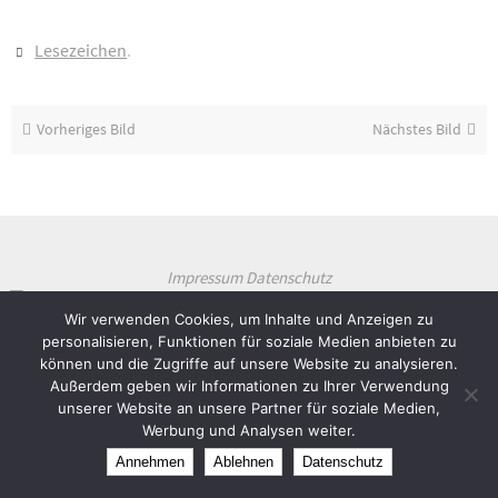
Lesezeichen
.
Vorheriges Bild
Nächstes Bild
Impressum
Datenschutz
Theme created by
Dettmer Informatik
Wir verwenden Cookies, um Inhalte und Anzeigen zu
personalisieren, Funktionen für soziale Medien anbieten zu
Präsentiert von
Nirvana
&
WordPress.
können und die Zugriffe auf unsere Website zu analysieren.
Außerdem geben wir Informationen zu Ihrer Verwendung
unserer Website an unsere Partner für soziale Medien,
Werbung und Analysen weiter.
Annehmen
Ablehnen
Datenschutz