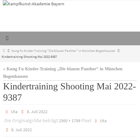
Zum
Inhalt
springen
Start
Kung Fu Kinder-Training "Die blauen Panther" in München Bogenhausen
Kindertraining Shooting Mai 2022-9387
« Kung Fu Kinder-Training „Die blauen Panther“ in München
Bogenhausen
Kindertraining Shooting Mai 2022-
9387
Uta
8. Juli 2022
Die Originalgröße beträgt
Pixel
2560 × 1709
Uta
8. Juli 2022