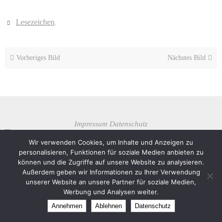
Lesezeichen
.
Vorheriges Bild
Nächstes Bild
Impressum
Datenschutz
Theme created by
Dettmer Informatik
Wir verwenden Cookies, um Inhalte und Anzeigen zu
personalisieren, Funktionen für soziale Medien anbieten zu
Präsentiert von
Nirvana
&
WordPress.
können und die Zugriffe auf unsere Website zu analysieren.
Außerdem geben wir Informationen zu Ihrer Verwendung
unserer Website an unsere Partner für soziale Medien,
Werbung und Analysen weiter.
Annehmen
Ablehnen
Datenschutz