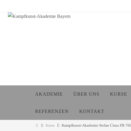
Zum
Inhalt
springen
Zum
AKADEMIE
ÜBER UNS
KURSE
Inhalt
springen
REFERENZEN
KONTAKT
Start
Kurse
Kampfkunst-Akademie Stefan Claus FB 76