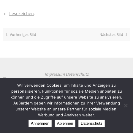
Lesezeichen
.
Vorheriges Bild
Nächstes Bild
Impressum
Datenschutz
Theme created by
Dettmer Informatik
Wir verwenden Cookies, um Inhalte und Anzeigen zu
personalisieren, Funktionen für soziale Medien anbieten zu
Präsentiert von
Nirvana
&
WordPress.
können und die Zugriffe auf unsere Website zu analysieren.
Außerdem geben wir Informationen zu Ihrer Verwendung
unserer Website an unsere Partner für soziale Medien,
Werbung und Analysen weiter.
Annehmen
Ablehnen
Datenschutz