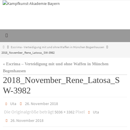
Zum
Inhalt
springen
Start
Escrima - Verteidigung mit und ohne Waffen in München Bogenhausen
2018_November_Rene_Latosa_SW-3982
« Escrima – Verteidigung mit und ohne Waffen in München
Bogenhausen
2018_November_Rene_Latosa_S
W-3982
Uta
26. November 2018
Die Originalgröße beträgt
Pixel
5036 × 3362
Uta
26. November 2018