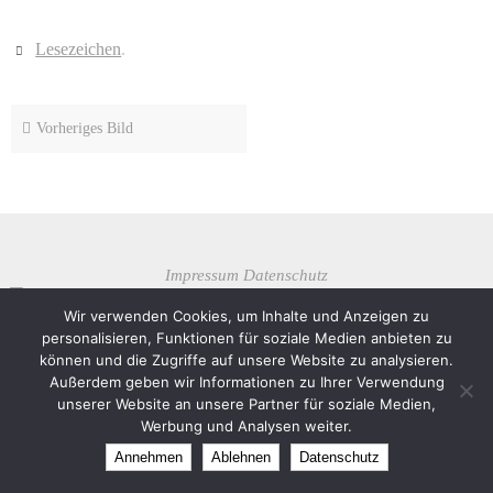
Lesezeichen
.
Vorheriges Bild
Impressum
Datenschutz
Theme created by
Dettmer Informatik
Wir verwenden Cookies, um Inhalte und Anzeigen zu
personalisieren, Funktionen für soziale Medien anbieten zu
Präsentiert von
Nirvana
&
WordPress.
können und die Zugriffe auf unsere Website zu analysieren.
Außerdem geben wir Informationen zu Ihrer Verwendung
unserer Website an unsere Partner für soziale Medien,
Werbung und Analysen weiter.
Annehmen
Ablehnen
Datenschutz