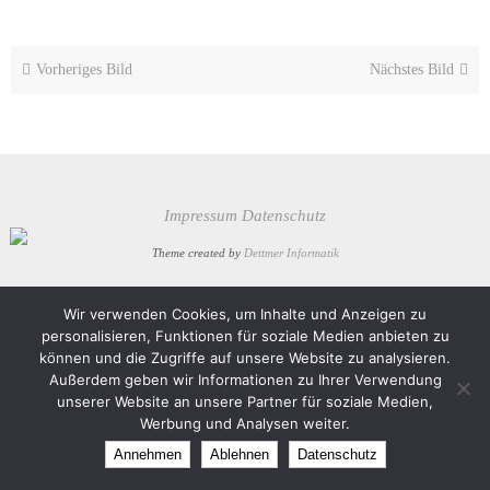
Vorheriges Bild
Nächstes Bild
Impressum
Datenschutz
Theme created by
Dettmer Informatik
Präsentiert von
Nirvana
&
WordPress.
Wir verwenden Cookies, um Inhalte und Anzeigen zu
personalisieren, Funktionen für soziale Medien anbieten zu
können und die Zugriffe auf unsere Website zu analysieren.
Außerdem geben wir Informationen zu Ihrer Verwendung
unserer Website an unsere Partner für soziale Medien,
Werbung und Analysen weiter.
Annehmen
Ablehnen
Datenschutz