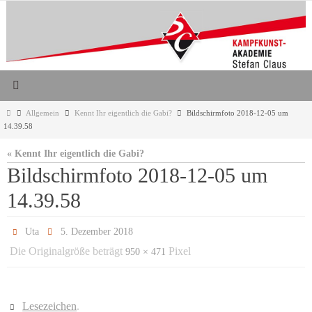
Zum
Inhalt
springen
Start
Allgemein
Kennt Ihr eigentlich die Gabi?
Bildschirmfoto 2018-12-05 um
14.39.58
« Kennt Ihr eigentlich die Gabi?
Bildschirmfoto 2018-12-05 um
14.39.58
Uta
5. Dezember 2018
Die Originalgröße beträgt
Pixel
950 × 471
Lesezeichen
.