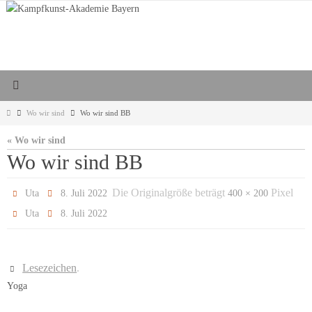
Zum
Inhalt
springen
Start
Wo wir sind
Wo wir sind BB
« Wo wir sind
Wo wir sind BB
Die Originalgröße beträgt
Pixel
Uta
8. Juli 2022
400 × 200
Uta
8. Juli 2022
Lesezeichen
.
Yoga