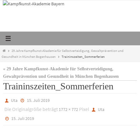
Zum
Inhalt
springen
Start
29 Jahre Kampfkunst-Akademie für Selbstverteidigung, Gewaltprävention und
Gesundheit in München Bogenhausen
Traininszeiten_Sommerferien
« 29 Jahre Kampfkunst-Akademie für Selbstverteidigung,
Gewaltprävention und Gesundheit in München Bogenhausen
Traininszeiten_Sommerferien
Uta
15. Juli 2019
Die Originalgröße beträgt
Pixel
1772 × 772
Uta
15. Juli 2019