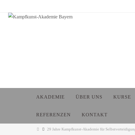
Zum
Inhalt
springen
Zum
AKADEMIE
ÜBER UNS
KURSE
Inhalt
springen
REFERENZEN
KONTAKT
Start
29 Jahre Kampfkunst-Akademie für Selbstverteidigu