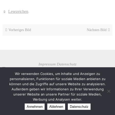
Lesezeichen
.
Vorheriges Bild
Nächstes Bild
Impressum
Datenschutz
Theme created by
Dettmer Informatik
Wir verwenden Cookies, um Inhalte und Anzeigen zu
personalisieren, Funktionen für soziale Medien anbieten zu
Präsentiert von
Nirvana
&
WordPress.
können und die Zugriffe auf unsere Website zu analysieren.
Außerdem geben wir Informationen zu Ihrer Verwendung
unserer Website an unsere Partner für soziale Medien,
Werbung und Analysen weiter.
Annehmen
Ablehnen
Datenschutz