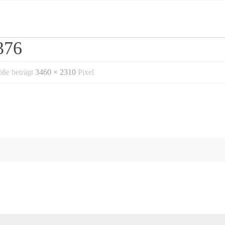
376
öße beträgt
3460 × 2310
Pixel