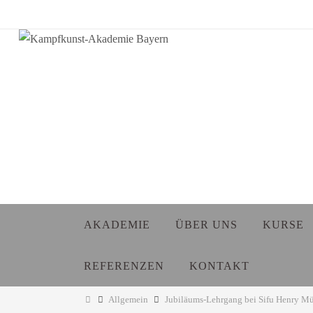
Zum
Inhalt
springen
Zum
AKADEMIE
ÜBER UNS
KURSE
Inhalt
springen
REFERENZEN
KONTAKT
Start
Allgemein
Jubiläums-Lehrgang bei Sifu Henry Mü