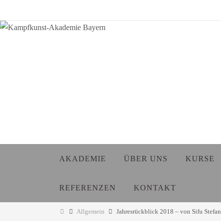
Zum
Inhalt
springen
Zum
AKADEMIE
ÜBER UNS
KURSE
Inhalt
springen
REFERENZEN
KONTAKT
Start
Allgemein
Jahresrückblick 2018 – von Sifu Stefan