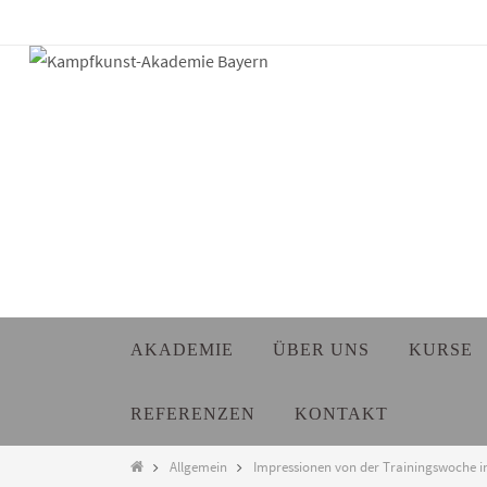
Zum
Inhalt
springen
Zum
AKADEMIE
ÜBER UNS
KURSE
Inhalt
springen
REFERENZEN
KONTAKT
Start
Allgemein
Impressionen von der Trainingswoche i