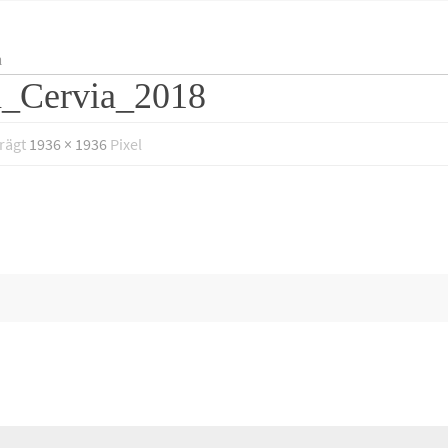
a
a_Cervia_2018
trägt
1936 × 1936
Pixel