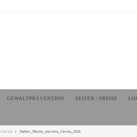
GEWALTPRÄVENTION
ZEITEN / PREISE
LO
n Cervia
Stefan_Martin_escrima_Cervia_2018