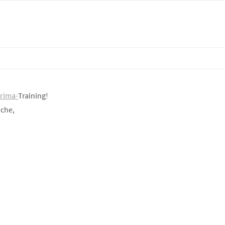
rima-
Training!
oche,