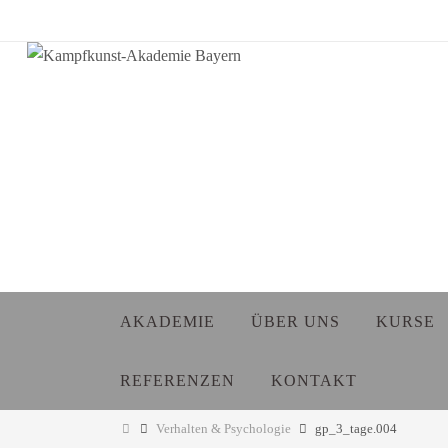
Zum
Inhalt
springen
Zum
AKADEMIE
ÜBER UNS
KURSE
Inhalt
springen
REFERENZEN
KONTAKT
Start
Verhalten & Psychologie
gp_3_tage.004