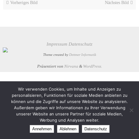
Vorheriges Bild
Nächstes Bild
Impressum
Datenschutz
Theme created by
Dettmer Informatik
Präsentiert von
Nirvana
&
WordPress.
Wir verwenden Cookies, um Inhalte und Anzeigen zu
personalisieren, Funktionen für soziale Medien anbieten zu
können und die Zugriffe auf unsere Website zu analysieren.
Außerdem geben wir Informationen zu Ihrer Verwendung
unserer Website an unsere Partner für soziale Medien,
Werbung und Analysen weiter.
Annehmen
Ablehnen
Datenschutz