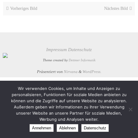
Vorheriges Bild
Nächstes Bild
Impressum
Datenschutz
Theme created by
Dettmer Informatik
Präsentiert von
Nirvana
&
WordPress.
Wir verwenden Cookies, um Inhalte und Anzeigen zu
personalisieren, Funktionen für soziale Medien anbieten zu
können und die Zugriffe auf unsere Website zu analysieren.
Außerdem geben wir Informationen zu Ihrer Verwendung
unserer Website an unsere Partner für soziale Medien,
Werbung und Analysen weiter.
Annehmen
Ablehnen
Datenschutz