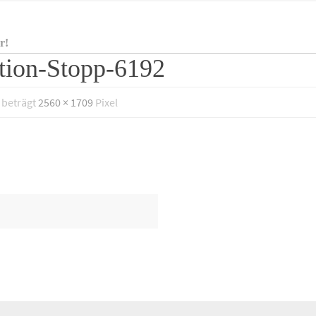
r!
tion-Stopp-6192
 beträgt
2560 × 1709
Pixel