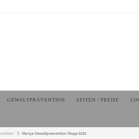
GEWALTPRÄVENTION
ZEITEN / PREISE
LO
ezahlbar!
Mariya-Gewaltpraevention-Stopp-6192