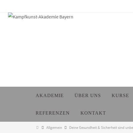
Zum
Inhalt
springen
Zum
AKADEMIE
ÜBER UNS
KURSE
Inhalt
springen
REFERENZEN
KONTAKT
Start
Allgemein
Deine Gesundheit & Sicherheit sind unb