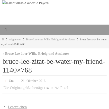
Zum
Inhalt
springen
Start
Allgemein
Bruce Lee über Wille, Erfolg und Ausdauer
bruce-lee-zitat-be-water-
my-friend-1140×768
« Bruce Lee über Wille, Erfolg und Ausdauer
bruce-lee-zitat-be-water-my-friend-
1140×768
Uta
21. Oktober 2016
Die Originalgröße beträgt
Pixel
1140 × 768
Lesezeichen
.