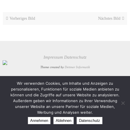
Vorheriges Bild
Nächstes Bild
Impressum
Datenschutz
Theme created by
Dettmer Informatik
Präsentiert von
Nirvana
&
WordPress.
Wir verwenden Cookies, um Inhalte und Anzeigen zu
personalisieren, Funktionen für soziale Medien anbieten zu
können und die Zugriffe auf unsere Website zu analysieren.
Außerdem geben wir Informationen zu Ihrer Verwendung
unserer Website an unsere Partner für soziale Medien,
Werbung und Analysen weiter.
Annehmen
Ablehnen
Datenschutz