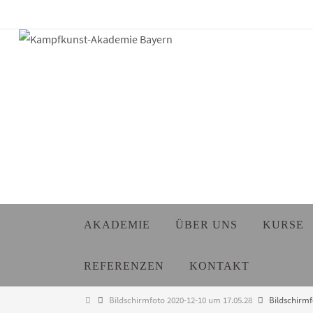
Zum
Inhalt
springen
Zum
AKADEMIE
ÜBER UNS
KURSE
Inhalt
springen
REFERENZEN
KONTAKT
Start
Bildschirmfoto 2020-12-10 um 17.05.28
Bildschirmf