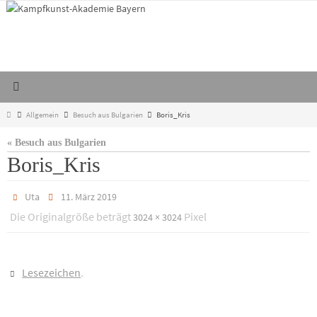
Zum
Inhalt
springen
Start
Allgemein
Besuch aus Bulgarien
Boris_Kris
« Besuch aus Bulgarien
Boris_Kris
Uta
11. März 2019
Die Originalgröße beträgt
Pixel
3024 × 3024
Lesezeichen
.