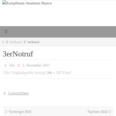
Zum
Inhalt
springen
Start
3erNotruf
3erNotruf
3erNotruf
Uta
2. November 2017
Die Originalgröße beträgt
Pixel
396 × 127
Lesezeichen
.
Vorheriges Bild
Nächstes Bild