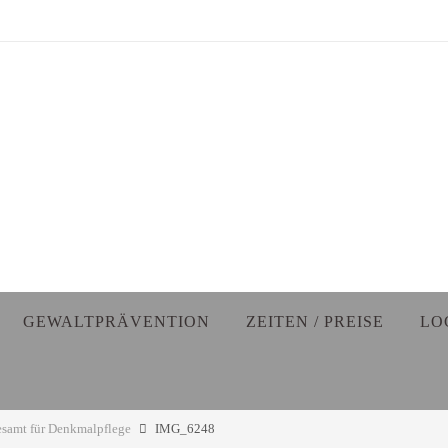
GEWALTPRÄVENTION
ZEITEN / PREISE
LO
esamt für Denkmalpflege
IMG_6248