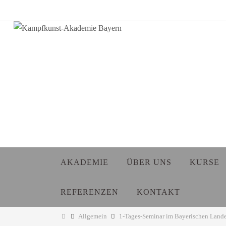
Zum
Inhalt
springen
Zum
AKADEMIE
ÜBER UNS
KURSE
Inhalt
springen
REFERENZEN
KONTAKT
Start
Allgemein
1-Tages-Seminar im Bayerischen Land