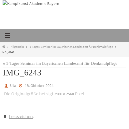
Zum
Inhalt
springen
Start
Allgemein
1-Tages-Seminar im Bayerischen Landesamt für Denkmalpflege
IMG_6243
« 1-Tages-Seminar im Bayerischen Landesamt für Denkmalpflege
IMG_6243
Uta
18. Oktober 2024
Die Originalgröße beträgt
Pixel
2560 × 2560
Lesezeichen
.