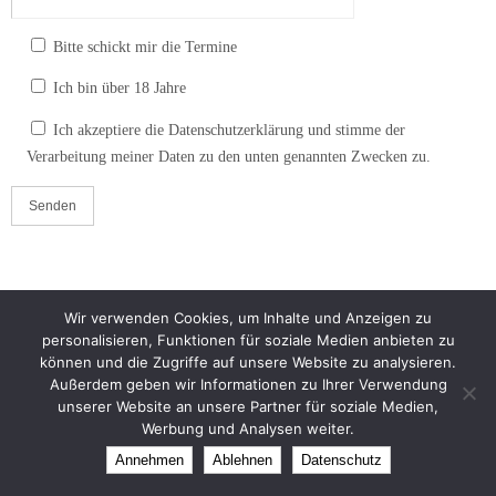
Bitte schickt mir die Termine
Ich bin über 18 Jahre
Ich akzeptiere die Datenschutzerklärung und stimme der
Verarbeitung meiner Daten zu den unten genannten Zwecken zu.
Wir verwenden Cookies, um Inhalte und Anzeigen zu
personalisieren, Funktionen für soziale Medien anbieten zu
können und die Zugriffe auf unsere Website zu analysieren.
Impressum
Datenschutz
Außerdem geben wir Informationen zu Ihrer Verwendung
Theme created by
Dettmer Informatik
unserer Website an unsere Partner für soziale Medien,
Werbung und Analysen weiter.
Präsentiert von
Nirvana
&
WordPress.
Annehmen
Ablehnen
Datenschutz