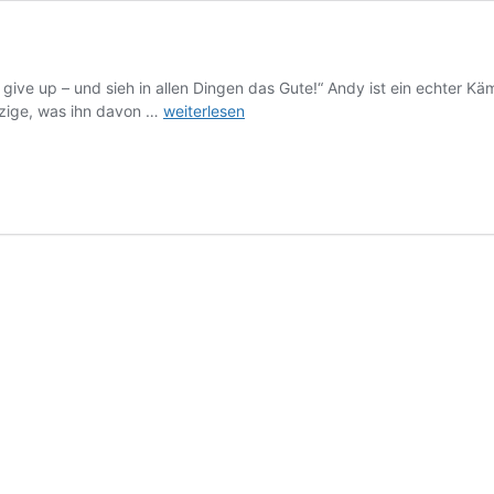
ive up – und sieh in allen Dingen das Gute!“ Andy ist ein echter Kämp
Corona-
inzige, was ihn davon …
weiterlesen
Interviews
(4)
–
Andy